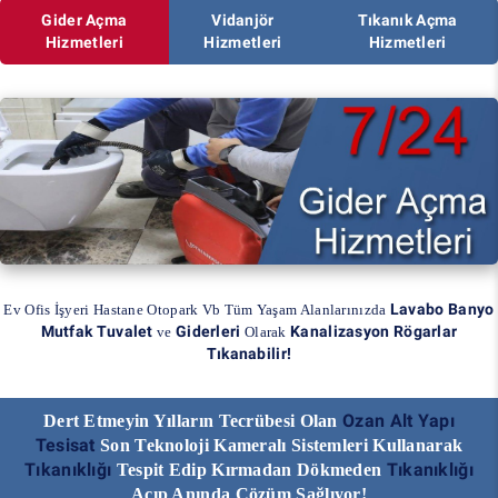
Gider Açma
Vidanjör
Tıkanık Açma
Hizmetleri
Hizmetleri
Hizmetleri
Lavabo Banyo
Ev Ofis İşyeri Hastane Otopark Vb Tüm Yaşam Alanlarınızda
Mutfak Tuvalet
Giderleri
Kanalizasyon Rögarlar
ve
Olarak
Tıkanabilir!
Ozan Alt Yapı
Dert Etmeyin Yılların Tecrübesi Olan
Tesisat
Son Teknoloji Kameralı Sistemleri Kullanarak
Tıkanıklığı
Tıkanıklığı
Tespit Edip Kırmadan Dökmeden
Açıp Anında Çözüm Sağlıyor!