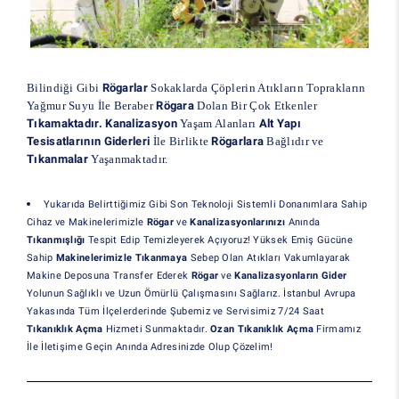
Bilindiği Gibi
Rögarlar
Sokaklarda Çöplerin Atıkların Toprakların
Yağmur Suyu İle Beraber
Rögara
Dolan Bir Çok Etkenler
Tıkamaktadır. Kanalizasyon
Yaşam Alanları
Alt Yapı
Tesisatlarının Giderleri
İle Birlikte
Rögarlara
Bağlıdır ve
Tıkanmalar
Yaşanmaktadır.
Yukarıda Belirttiğimiz Gibi Son Teknoloji Sistemli Donanımlara Sahip
Cihaz ve Makinelerimizle
Rögar
ve
Kanalizasyonlarınızı
Anında
Tıkanmışlığı
Tespit Edip Temizleyerek Açıyoruz! Yüksek Emiş Gücüne
Sahip
Makinelerimizle Tıkanmaya
Sebep Olan Atıkları Vakumlayarak
Makine Deposuna Transfer Ederek
Rögar
ve
Kanalizasyonların Gider
Yolunun Sağlıklı ve Uzun Ömürlü Çalışmasını Sağlarız. İstanbul Avrupa
Yakasında Tüm İlçelerderinde Şubemiz ve Servisimiz 7/24 Saat
Tıkanıklık Açma
Hizmeti Sunmaktadır.
Ozan Tıkanıklık Açma
Firmamız
İle İletişime Geçin Anında Adresinizde Olup Çözelim!