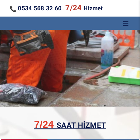
7/24
0534 568 32 60
Hizmet
-
Kanal Açma Temizleme
7/24
SAAT HİZMET