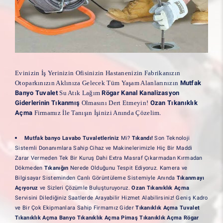
Evinizin İş Yerinizin Ofisinizin Hastanenizin Fabrikanızın
Otoparkınızın Aklınıza Gelecek Tüm Yaşam Alanlarınızın
Mutfak
Banyo Tuvalet
Su Atık Lağım
Rögar Kanal Kanalizasyon
Giderlerinin Tıkanmış
Olmasını Dert Etmeyin!
Ozan Tıkanıklık
Açma
Firmamız İle Tanışın İşinizi Anında Çözelim
.
Mutfak banyo Lavabo Tuvaletleriniz
Mi?
Tıkandı!
Son Teknoloji
Sistemli Donanımlara Sahip Cihaz ve Makinelerimizle Hiç Bir Maddi
Zarar Vermeden Tek Bir Kuruş Dahi Extra Masraf Çıkarmadan Kırmadan
Dökmeden
Tıkanığın
Nerede Olduğunu Tespit Ediyoruz. Kamera ve
Bilgisayar Sisteminden Canlı Görüntüleme Sistemiyle Anında
Tıkanmayı
Açıyoruz
ve Sizleri Çözümle Buluşturuyoruz.
Ozan Tıkanıklık Açma
Servisini Dilediğiniz Saatlerde Arayabilir Hizmet Alabilirsiniz! Geniş Kadro
ve Bir Çok Ekipmanlara Sahip Firmamız Gider
Tıkanıklık Açma
Tuvalet
Tıkanıklık Açma Banyo Tıkanıklık Açma Pimaş Tıkanıklık Açma Rögar