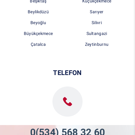
Beşiktaş
Küçükçekmece
Beylikdüzü
Sarıyer
Beyoğlu
Silivri
Büyükçekmece
Sultangazi
Çatalca
Zeytinburnu
TELEFON
0(534) 568 32 60