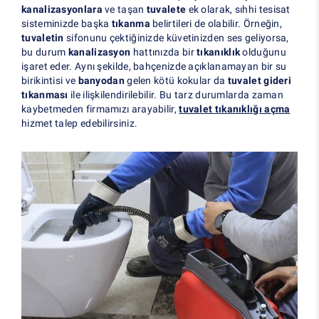
kanalizasyonlara
ve taşan
tuvalete
ek olarak, sıhhi tesisat
sisteminizde başka
tıkanma
belirtileri de olabilir. Örneğin,
tuvaletin
sifonunu çektiğinizde küvetinizden ses geliyorsa,
bu durum
kanalizasyon
hattınızda bir
tıkanıklık
olduğunu
işaret eder. Aynı şekilde, bahçenizde açıklanamayan bir su
birikintisi ve
banyodan
gelen kötü kokular da
tuvalet gideri
tıkanması
ile ilişkilendirilebilir. Bu tarz durumlarda zaman
kaybetmeden firmamızı arayabilir,
tuvalet tıkanıklığı açma
hizmet talep edebilirsiniz.