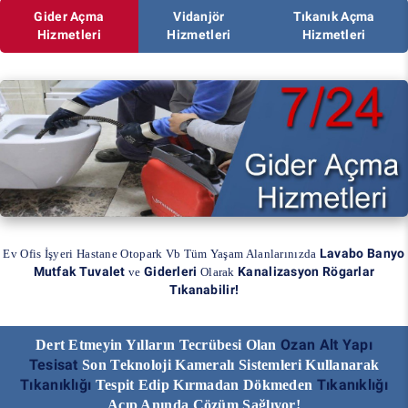
Gider Açma
Vidanjör
Tıkanık Açma
Hizmetleri
Hizmetleri
Hizmetleri
Lavabo Banyo
Ev Ofis İşyeri Hastane Otopark Vb Tüm Yaşam Alanlarınızda
Mutfak Tuvalet
Giderleri
Kanalizasyon Rögarlar
ve
Olarak
Tıkanabilir!
Ozan Alt Yapı
Dert Etmeyin Yılların Tecrübesi Olan
Tesisat
Son Teknoloji Kameralı Sistemleri Kullanarak
Tıkanıklığı
Tıkanıklığı
Tespit Edip Kırmadan Dökmeden
Açıp Anında Çözüm Sağlıyor!