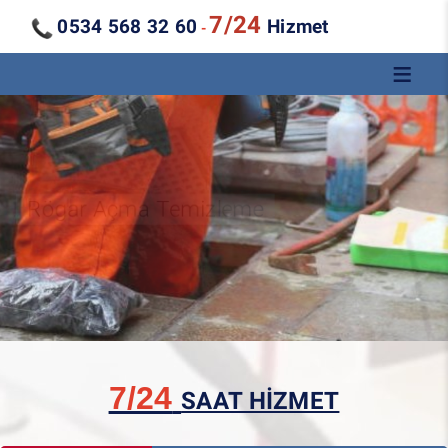
7/24
0534 568 32 60
Hizmet
-
Kanal Açma Temizleme
7/24
SAAT HİZMET