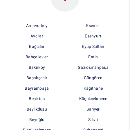
Arnavutköy
Esenler
Avcılar
Esenyurt
Bağcılar
Eyüp Sultan
Bahçelievler
Fatih
Bakırköy
Gaziosmanpaşa
Başakşehir
Güngören
Bayrampaşa
Kağıthane
Beşiktaş
Küçükçekmece
Beylikdüzü
Sarıyer
Beyoğlu
Silivri
Büyükçekmece
Sultangazi