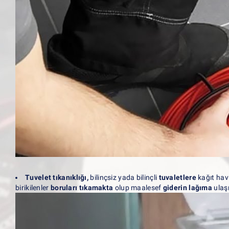
Tuvelet tıkanıklığı,
bilinçsiz yada bilinçli
tuvaletlere
kağıt havl
birikilenler
boruları tıkamakta
olup maalesef
giderin lağıma
ulaş