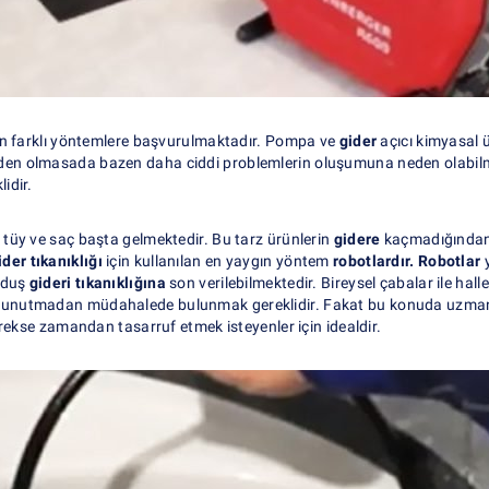
den farklı yöntemlere başvurulmaktadır. Pompa ve
gider
açıcı kimyasal ü
den olmasada bazen daha ciddi problemlerin oluşumuna neden olabil
idir.
, tüy ve saç başta gelmektedir. Bu tarz ürünlerin
gidere
kaçmadığından 
der tıkanıklığı
için kullanılan en yaygın yöntem
robotlardır. Robotlar
y
 duş
gideri tıkanıklığına
son verilebilmektedir. Bireysel çabalar ile hall
ğini unutmadan müdahalede bulunmak gereklidir. Fakat bu konuda uzman
ekse zamandan tasarruf etmek isteyenler için idealdir.