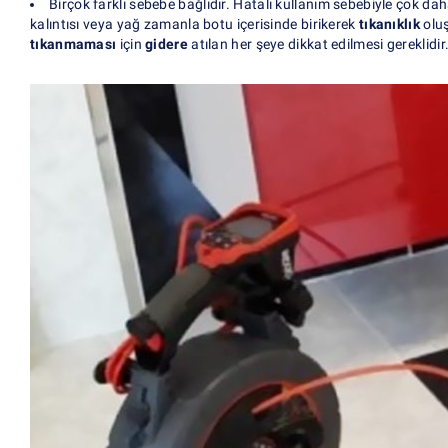
Birçok farklı sebebe bağlıdır. Hatalı kullanım sebebiyle çok d
kalıntısı veya yağ zamanla botu içerisinde birikerek
tıkanıklık
oluş
tıkanmaması
için
gidere
atılan her şeye dikkat edilmesi gereklidi