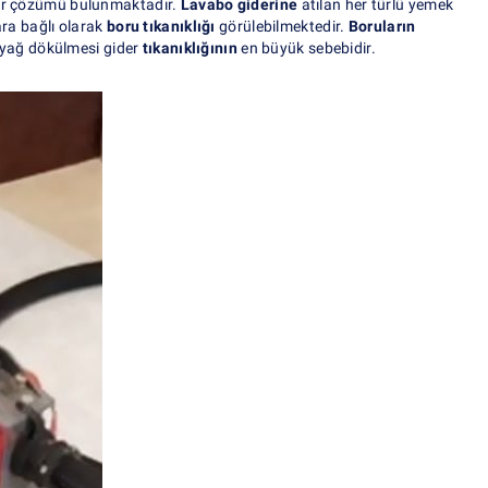
bir çözümü bulunmaktadır.
Lavabo giderine
atılan her türlü yemek
ara bağlı olarak
boru tıkanıklığı
görülebilmektedir.
Boruların
a yağ dökülmesi gider
tıkanıklığının
en büyük sebebidir.