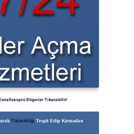
Kanalizasyon Rögarlar Tıkanabilir!
Tıkanıklığı
narak
Tespit Edip Kırmadan