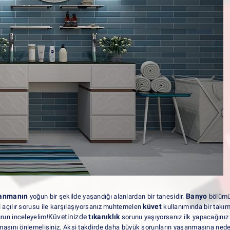
kanmanın
Banyo
yoğun bir şekilde yaşandığı alanlardan bir tanesidir.
bölümü
küvet
 açılır sorusu ile karşılaşıyorsanız muhtemelen
kullanımında bir takım
Küvetinizde
tıkanıklık
urun inceleyelim!
sorunu yaşıyorsanız ilk yapacağınız 
asını önlemelisiniz. Aksi takdirde daha büyük sorunların yaşanmasına neden 