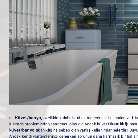
Küvet/banyo;
tı
özellikle kalabalık ailelerde çok sık kullanılan ve
tıkanıklığı
kısımda problemlerin yaşanması olasıdır. Ancak küvet
nasıl
küvet/banyo
tıkanıklığına sebep olan yanlış kullanımlar nelerdir? Buy
Ancak kendi yöntemlerinizi denerken sorunun daha karmaşık bir hal alm