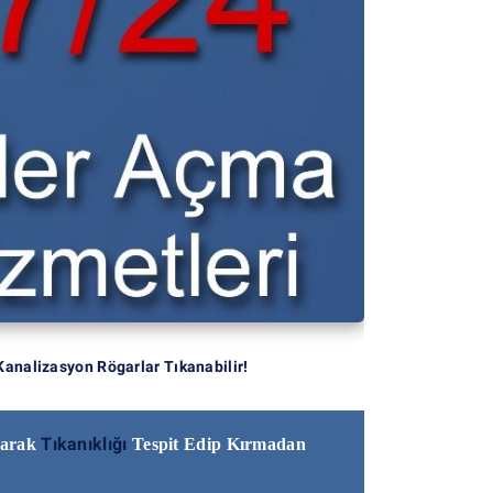
Kanalizasyon Rögarlar Tıkanabilir!
Tıkanıklığı
narak
Tespit Edip Kırmadan