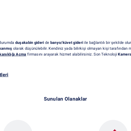
Bu durumda
duşakabin gideri
de
banyo/küvet gideri
ile bağlantılı bir şekilde olu
ıkanmış
olarak düşünülebilir. Kendiniz yada bilirkişi olmayan kişi tarafından 
kanıklığı Açma
firmasını arayarak hizmet alabilirsiniz. Son Teknoloji
Kameral
leri
Sunulan Olanaklar