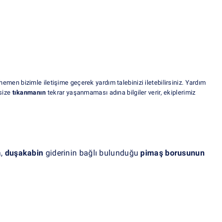
hemen bizimle iletişime geçerek yardım talebinizi iletebilirsiniz. Yardım
size
tıkanmanın
tekrar yaşanmaması adına bilgiler verir, ekiplerimiz
a,
duşakabin
giderinin bağlı bulunduğu
pimaş borusunun