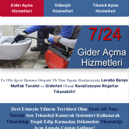
Gider Açma
Vidanjör
Tıkanık Açma
Hizmetleri
Hizmetleri
Hizmetleri
Lavabo Banyo
Ev Ofis İşyeri Hastane Otopark Vb Tüm Yaşam Alanlarınızda
Mutfak Tuvalet
Giderleri
Kanalizasyon Rögarlar
ve
Olarak
Tıkanabilir!
Ozan Alt Yapı
Dert Etmeyin Yılların Tecrübesi Olan
Tesisat
Son Teknoloji Kameralı Sistemleri Kullanarak
Tıkanıklığı
Tıkanıklığı
Tespit Edip Kırmadan Dökmeden
Açıp Anında Çözüm Sağlıyor!