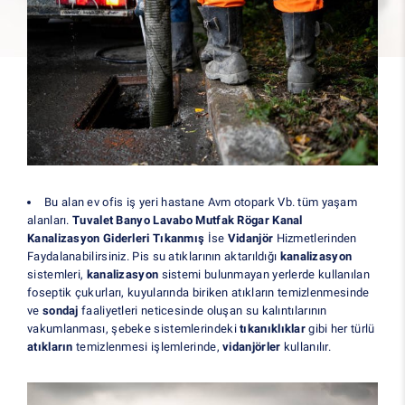
Bu alan ev ofis iş yeri hastane Avm otopark Vb. tüm yaşam
alanları.
Tuvalet Banyo Lavabo Mutfak Rögar Kanal
Kanalizasyon Giderleri Tıkanmış
İse
Vidanjör
Hizmetlerinden
Faydalanabilirsiniz. Pis su atıklarının aktarıldığı
kanalizasyon
sistemleri,
kanalizasyon
sistemi bulunmayan yerlerde kullanılan
foseptik çukurları, kuyularında biriken atıkların temizlenmesinde
ve
sondaj
faaliyetleri neticesinde oluşan su kalıntılarının
vakumlanması, şebeke sistemlerindeki
tıkanıklıklar
gibi her türlü
atıkların
temizlenmesi işlemlerinde,
vidanjörler
kullanılır.