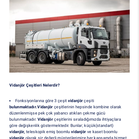
Vidanjör Çeşitleri Nelerdir?
Fonksiyonlarına göre 3 çeşit
vidanjör
çeşiti
bulunmaktadır.Vidanjör
çeşitlerinin hepsinde kombine olarak
düzenlenmişse pek çok yabancı atıkları çekme gücü
bulunmaktadır.
Vidanjör
çeşitlerini sıraladığımızda ihtiyaçlara
göre değişkenlik göstermektedir. Bunlar; küçük(standart)
vidanjör,
teleskopik emiş boomlu
vidanjör
ve kaset boomlu
vidanjör
olarak siz değerli müşterilerimize her kapsamda hizmet