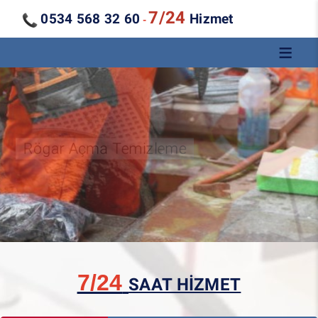
7/24
0534 568 32 60
Hizmet
-
Kanal Açma Temizleme
7/24
SAAT HİZMET