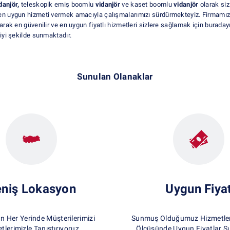
danjör,
teleskopik emiş boomlu
vidanjör
ve kaset boomlu
vidanjör
olarak siz
en uygun hizmeti vermek amacıyla çalışmalarımızı sürdürmekteyiz. Firmamızla
rak en güvenilir ve en uygun fiyatlı hizmetleri sizlere sağlamak için burada
iyi şekilde sunmaktadır.
Sunulan Olanaklar
niş Lokasyon
Uygun Fiya
un Her Yerinde Müşterilerimizi
Sunmuş Olduğumuz Hizmetlerd
tlerimizle Tanıştırıyoruz.
Ölçüsünde Uygun Fiyatlar S