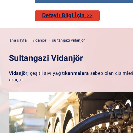
Detaylı Bilgi İçin >>
ana sayfa
vidanjör
sultangazi vidanjör
Sultangazi Vidanjör
Vidanjör;
çeşitli sıvı yağ
tıkanmalara
sebep olan cisimleri
araçtır.