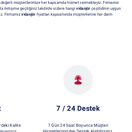
 değerli müşterilerimize her kapsamda hizmet vermekteyiz. Firmamız
 iletişime geçtiğiniz takdirde sizlere hangi
vidanjör
çeşitidinin uygun
yız. Firmamız
vidanjör
fiyatları kapsamında müşterilerine her daim
t
7 / 24 Destek
eki Kalite
7 Gün 24 Saat Boyunca Müşteri
unuyoruz.
Hizmetlerimizden Destek Alabilirsiniz.