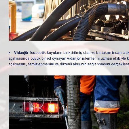
Vidanjör
fosseptik kuyuların biriktirilmiş olan ve bir takım insani at
açılmasında büyük bir rol oynayan
vidanjör
işlemlerini uzman ekibiyle 
açılmasını, temizlenmesini ve düzenli akışının sağlanmasını gerçekleşti