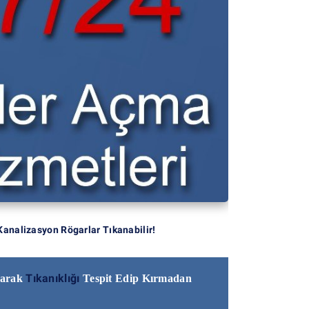
Kanalizasyon Rögarlar Tıkanabilir!
Tıkanıklığı
narak
Tespit Edip Kırmadan