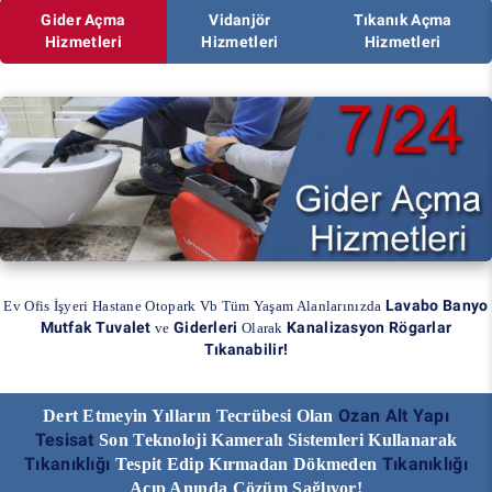
Gider Açma
Vidanjör
Tıkanık Açma
Hizmetleri
Hizmetleri
Hizmetleri
Lavabo Banyo
Ev Ofis İşyeri Hastane Otopark Vb Tüm Yaşam Alanlarınızda
Mutfak Tuvalet
Giderleri
Kanalizasyon Rögarlar
ve
Olarak
Tıkanabilir!
Ozan Alt Yapı
Dert Etmeyin Yılların Tecrübesi Olan
Tesisat
Son Teknoloji Kameralı Sistemleri Kullanarak
Tıkanıklığı
Tıkanıklığı
Tespit Edip Kırmadan Dökmeden
Açıp Anında Çözüm Sağlıyor!