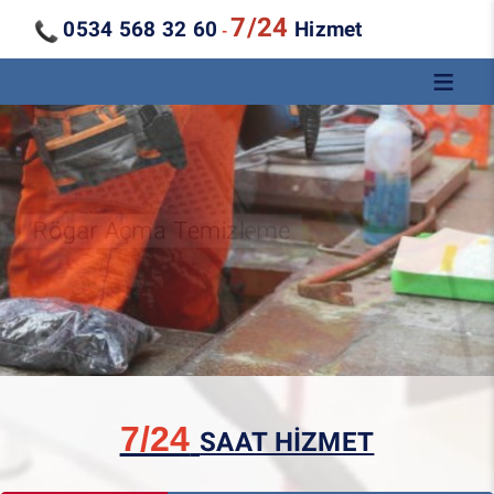
7/24
0534 568 32 60
Hizmet
-
Kanal Açma Temizleme
7/24
SAAT HİZMET