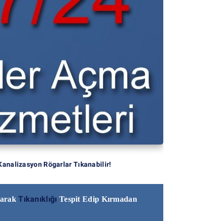
Kanalizasyon Rögarlar Tıkanabilir!
Tıkanıklığı
narak
Tespit Edip Kırmadan