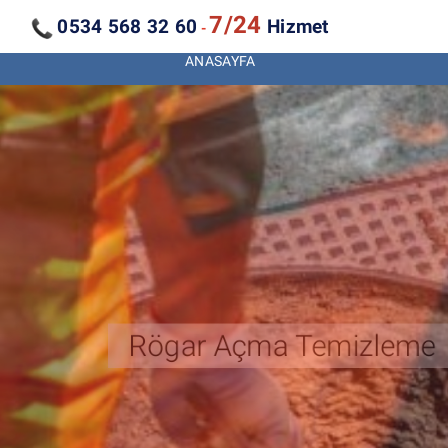
7/24
0534 568 32 60
Hizmet
-
ANASAYFA
Kanal Açma Temizleme