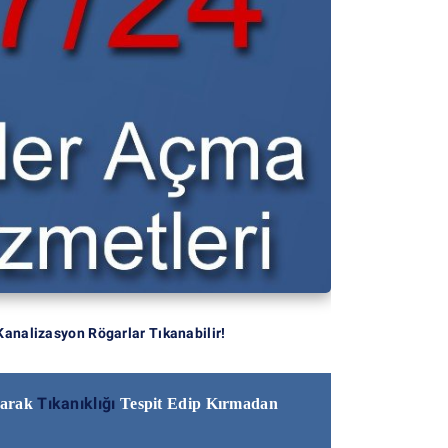
Kanalizasyon Rögarlar Tıkanabilir!
Tıkanıklığı
narak
Tespit Edip Kırmadan