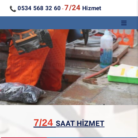
7/24
0534 568 32 60
Hizmet
-
Kanal Açma Temizleme
7/24
SAAT HİZMET