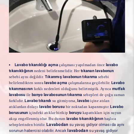
Lavabo tıkanıklığı açma
çalışması yapılmadan önce
lavabo
tıkanıklığının
nedeni belirlenmelidir. Her
tıkanan lavabonun
sebebi aynı değildir.
Tıkanmış lavabonun tıkanma
sebebi
belirlendikten sonra
lavabo açma
çalışmalarına geçilebilir.
Lavabo
tıkanmasının
farklı nedenleri olduğunu belirtmiştik. Ayrıca
mutfak
lavabosu
ile
banyo lavabosunun tıkanma
sebepleri de çoğu zaman
farklıdır.
Lavabo tıkandı
su gitmiyorsa,
lavabo
içine atılan
atıklardan dolayı
lavabo borusu
bir noktadan kapanmıştır.
Lavabo
borusunun
içindeki atıklar birikip
boruyu
kapattıkları için suyun
akışı engellenmiş olur. Bu durum
lavabo tıkanıklığının
başlıca
Lavabodan
sebeplerinden biridir.
su yavaş gidiyor olması da aynı
lavabodan
sorunun habercisi olabilir. Ancak
su yavaş gidiyor