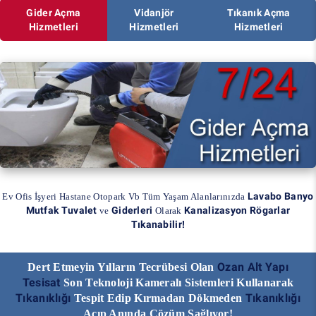
Gider Açma
Vidanjör
Tıkanık Açma
Hizmetleri
Hizmetleri
Hizmetleri
Lavabo Banyo
Ev Ofis İşyeri Hastane Otopark Vb Tüm Yaşam Alanlarınızda
Mutfak Tuvalet
Giderleri
Kanalizasyon Rögarlar
ve
Olarak
Tıkanabilir!
Ozan Alt Yapı
Dert Etmeyin Yılların Tecrübesi Olan
Tesisat
Son Teknoloji Kameralı Sistemleri Kullanarak
Tıkanıklığı
Tıkanıklığı
Tespit Edip Kırmadan Dökmeden
Açıp Anında Çözüm Sağlıyor!