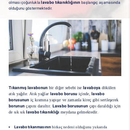
lavabo tıkanıklığının
olması çoğunlukla
başlangıç aşamasında
olduğunu göstermektedir.
Tıkanmış lavabonun
lavaboya
bir diğer sebebi ise
dökülen
lavabo borusu
lavabo
atık yağdır. Atık yağlar
içinde,
borusunun
iç kısmına yapışır ve zamanla kireç gibi sertleşerek
borunun
Lavabo borusunun
çapını daraltır.
çapı daraldığı için
lavabo tıkanıklığı
de sık sık
meydana gelmektedir.
Lavabo tıkanmasının
birkaç nedeni olduğunu yukarıda