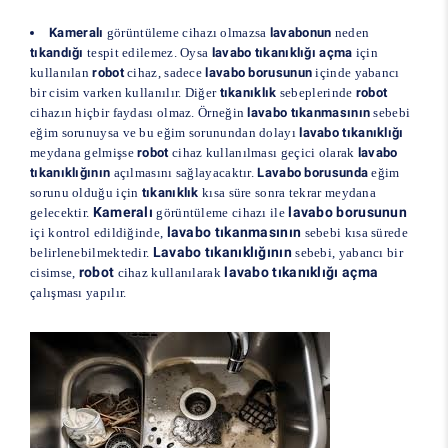
Kameralı
görüntüleme cihazı olmazsa
lavabonun
neden
tıkandığı
tespit edilemez. Oysa
lavabo tıkanıklığı açma
için
kullanılan
robot
cihaz, sadece
lavabo borusunun
içinde yabancı
bir cisim varken kullanılır. Diğer
tıkanıklık
sebeplerinde
robot
cihazın hiçbir faydası olmaz. Örneğin
lavabo tıkanmasının
sebebi
eğim sorunuysa ve bu eğim sorunundan dolayı
lavabo tıkanıklığı
meydana gelmişse
robot
cihaz kullanılması geçici olarak
lavabo
tıkanıklığının
açılmasını sağlayacaktır.
Lavabo borusunda
eğim
sorunu olduğu için
tıkanıklık
kısa süre sonra tekrar meydana
Kameralı
lavabo borusunun
gelecektir.
görüntüleme cihazı ile
lavabo tıkanmasının
içi kontrol edildiğinde,
sebebi kısa sürede
Lavabo tıkanıklığının
belirlenebilmektedir.
sebebi, yabancı bir
robot
lavabo tıkanıklığı açma
cisimse,
cihaz kullanılarak
çalışması yapılır.