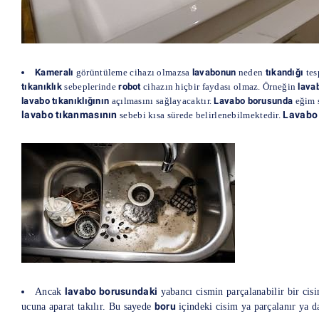
Kameralı
görüntüleme cihazı olmazsa
lavabonun
neden
tıkandığı
tes
tıkanıklık
sebeplerinde
robot
cihazın hiçbir faydası olmaz. Örneğin
lava
lavabo tıkanıklığının
açılmasını sağlayacaktır.
Lavabo borusunda
eğim 
lavabo tıkanmasının
Lavabo 
sebebi kısa sürede belirlenebilmektedir.
lavabo borusundaki
Ancak
yabancı cismin parçalanabilir bir ci
boru
ucuna aparat takılır. Bu sayede
içindeki cisim ya parçalanır ya da