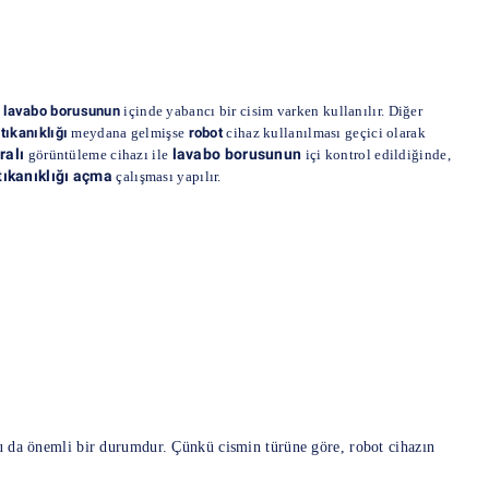
e
lavabo borusunun
içinde yabancı bir cisim varken kullanılır. Diğer
tıkanıklığı
meydana gelmişse
robot
cihaz kullanılması geçici olarak
alı
lavabo borusunun
görüntüleme cihazı ile
içi kontrol edildiğinde,
tıkanıklığı açma
çalışması yapılır.
 da önemli bir durumdur. Çünkü cismin türüne göre, robot cihazın