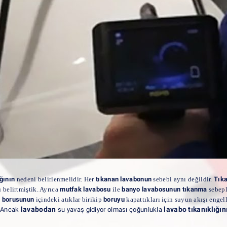
ğının
nedeni belirlenmelidir. Her
tıkanan lavabonun
sebebi aynı değildir.
Tık
 belirtmiştik. Ayrıca
mutfak lavabosu
ile
banyo lavabosunun tıkanma
sebepl
 borusunun
içindeki atıklar birikip
boruyu
kapattıkları için suyun akışı enge
lavabodan
lavabo tıkanıklığın
. Ancak
su yavaş gidiyor olması çoğunlukla