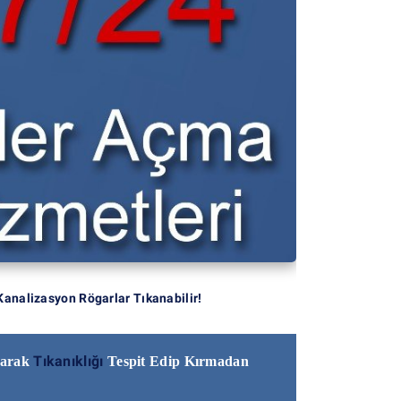
Kanalizasyon Rögarlar Tıkanabilir!
Tıkanıklığı
narak
Tespit Edip Kırmadan