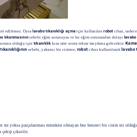
pit edilemez. Oysa
lavabo tıkanıklığı açma
için kullanılan
robot
cihaz, sadec
bo tıkanmasının
sebebi eğim sorunuysa ve bu eğim sorunundan dolayı
lavabo 
Kamer
sorunu olduğu için
tıkanıklık
kısa süre sonra tekrar meydana gelecektir.
tıkanıklığının
robot
lavabo 
sebebi, yabancı bir cisimse,
cihaz kullanılarak
sim mi yoksa parçalanması mümkün olmayan bez benzeri bir cisim mi olduğu
 çekip çıkarılır.