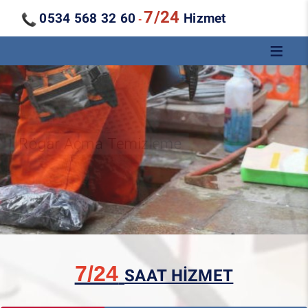
7/24
0534 568 32 60
Hizmet
-
Kanal Açma Temizleme
7/24
SAAT HİZMET