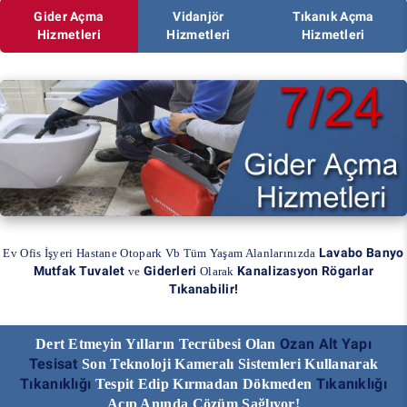
Gider Açma
Vidanjör
Tıkanık Açma
Hizmetleri
Hizmetleri
Hizmetleri
Lavabo Banyo
Ev Ofis İşyeri Hastane Otopark Vb Tüm Yaşam Alanlarınızda
Mutfak Tuvalet
Giderleri
Kanalizasyon Rögarlar
ve
Olarak
Tıkanabilir!
Ozan Alt Yapı
Dert Etmeyin Yılların Tecrübesi Olan
Tesisat
Son Teknoloji Kameralı Sistemleri Kullanarak
Tıkanıklığı
Tıkanıklığı
Tespit Edip Kırmadan Dökmeden
Açıp Anında Çözüm Sağlıyor!