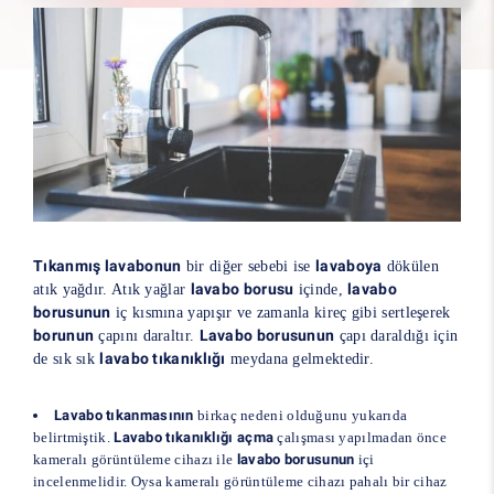
Tıkanmış lavabonun
lavaboya
bir diğer sebebi ise
dökülen
lavabo borusu
lavabo
atık yağdır. Atık yağlar
içinde,
borusunun
iç kısmına yapışır ve zamanla kireç gibi sertleşerek
borunun
Lavabo borusunun
çapını daraltır.
çapı daraldığı için
lavabo tıkanıklığı
de sık sık
meydana gelmektedir.
Lavabo tıkanmasının
birkaç nedeni olduğunu yukarıda
belirtmiştik.
Lavabo tıkanıklığı açma
çalışması yapılmadan önce
kameralı görüntüleme cihazı ile
lavabo borusunun
içi
incelenmelidir. Oysa kameralı görüntüleme cihazı pahalı bir cihaz