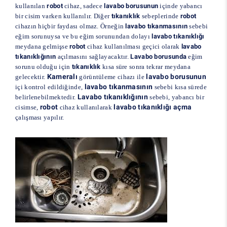
kullanılan
robot
cihaz, sadece
lavabo borusunun
içinde yabancı
bir cisim varken kullanılır. Diğer
tıkanıklık
sebeplerinde
robot
cihazın hiçbir faydası olmaz. Örneğin
lavabo tıkanmasının
sebebi
eğim sorunuysa ve bu eğim sorunundan dolayı
lavabo tıkanıklığı
meydana gelmişse
robot
cihaz kullanılması geçici olarak
lavabo
tıkanıklığının
açılmasını sağlayacaktır.
Lavabo borusunda
eğim
sorunu olduğu için
tıkanıklık
kısa süre sonra tekrar meydana
Kameralı
lavabo borusunun
gelecektir.
görüntüleme cihazı ile
lavabo tıkanmasının
içi kontrol edildiğinde,
sebebi kısa sürede
Lavabo tıkanıklığının
belirlenebilmektedir.
sebebi, yabancı bir
robot
lavabo tıkanıklığı açma
cisimse,
cihaz kullanılarak
çalışması yapılır.