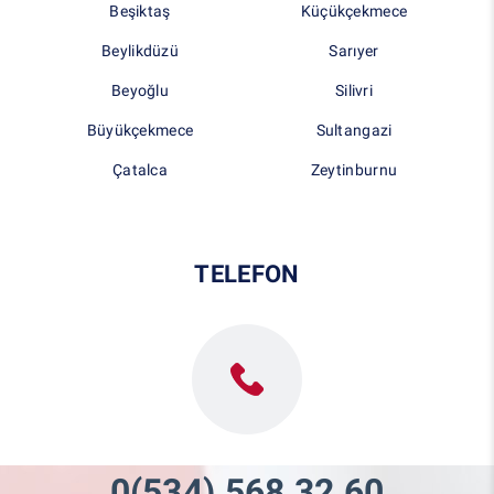
Beşiktaş
Küçükçekmece
Beylikdüzü
Sarıyer
Beyoğlu
Silivri
Büyükçekmece
Sultangazi
Çatalca
Zeytinburnu
TELEFON
0(534) 568 32 60