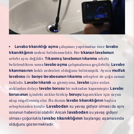
Lavabo tıkanıklığı açma
çalışması yapılmadan önce
lavabo
tıkanıklığının
nedeni belirlenmelidir. Her
tıkanan lavabonun
sebebi aynı değildir.
Tıkanmış lavabonun tıkanma
sebebi
belirlendikten sonra
lavabo açma
çalışmalarına geçilebilir.
Lavabo
tıkanmasının
farklı nedenleri olduğunu belirtmiştik. Ayrıca
mutfak
lavabosu
ile
banyo lavabosunun tıkanma
sebepleri de çoğu zaman
farklıdır.
Lavabo tıkandı
su gitmiyorsa,
lavabo
içine atılan
atıklardan dolayı
lavabo borusu
bir noktadan kapanmıştır.
Lavabo
borusunun
içindeki atıklar birikip
boruyu
kapattıkları için suyun
akışı engellenmiş olur. Bu durum
lavabo tıkanıklığının
başlıca
Lavabodan
sebeplerinden biridir.
su yavaş gidiyor olması da aynı
lavabodan
sorunun habercisi olabilir. Ancak
su yavaş gidiyor
lavabo tıkanıklığının
olması çoğunlukla
başlangıç aşamasında
olduğunu göstermektedir.