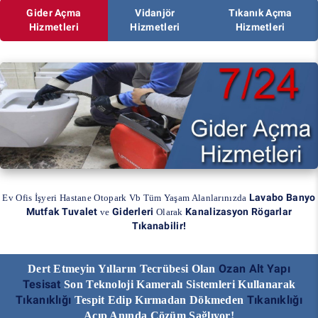
Gider Açma
Vidanjör
Tıkanık Açma
Hizmetleri
Hizmetleri
Hizmetleri
Lavabo Banyo
Ev Ofis İşyeri Hastane Otopark Vb Tüm Yaşam Alanlarınızda
Mutfak Tuvalet
Giderleri
Kanalizasyon Rögarlar
ve
Olarak
Tıkanabilir!
Ozan Alt Yapı
Dert Etmeyin Yılların Tecrübesi Olan
Tesisat
Son Teknoloji Kameralı Sistemleri Kullanarak
Tıkanıklığı
Tıkanıklığı
Tespit Edip Kırmadan Dökmeden
Açıp Anında Çözüm Sağlıyor!