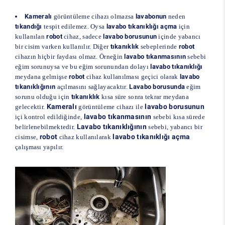
Kameralı
görüntüleme cihazı olmazsa
lavabonun
neden
tıkandığı
tespit edilemez. Oysa
lavabo tıkanıklığı açma
için
kullanılan
robot
cihaz, sadece
lavabo borusunun
içinde yabancı
bir cisim varken kullanılır. Diğer
tıkanıklık
sebeplerinde
robot
cihazın hiçbir faydası olmaz. Örneğin
lavabo tıkanmasının
sebebi
eğim sorunuysa ve bu eğim sorunundan dolayı
lavabo tıkanıklığı
meydana gelmişse
robot
cihaz kullanılması geçici olarak
lavabo
tıkanıklığının
açılmasını sağlayacaktır.
Lavabo borusunda
eğim
sorunu olduğu için
tıkanıklık
kısa süre sonra tekrar meydana
Kameralı
lavabo borusunun
gelecektir.
görüntüleme cihazı ile
lavabo tıkanmasının
içi kontrol edildiğinde,
sebebi kısa sürede
Lavabo tıkanıklığının
belirlenebilmektedir.
sebebi, yabancı bir
robot
lavabo tıkanıklığı açma
cisimse,
cihaz kullanılarak
çalışması yapılır.