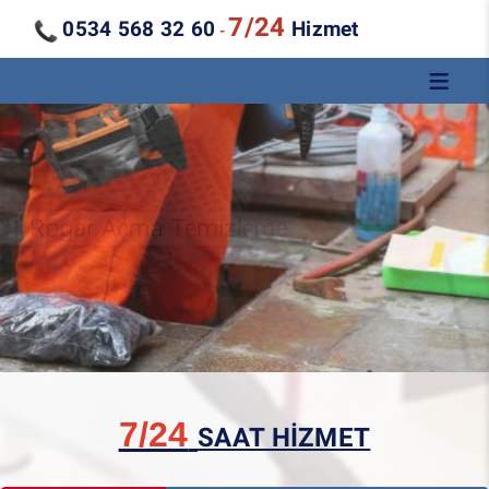
7/24
0534 568 32 60
Hizmet
-
Kanal Açma Temizleme
7/24
SAAT HİZMET