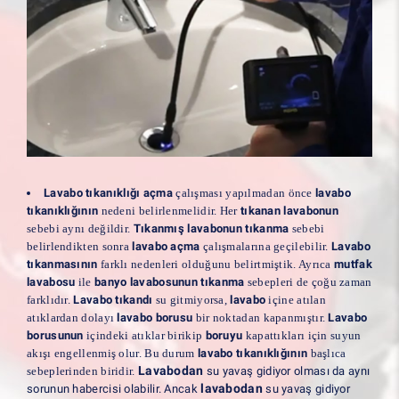
Lavabo tıkanıklığı açma
çalışması yapılmadan önce
lavabo
tıkanıklığının
nedeni belirlenmelidir. Her
tıkanan lavabonun
sebebi aynı değildir.
Tıkanmış lavabonun tıkanma
sebebi
belirlendikten sonra
lavabo açma
çalışmalarına geçilebilir.
Lavabo
tıkanmasının
farklı nedenleri olduğunu belirtmiştik. Ayrıca
mutfak
lavabosu
ile
banyo lavabosunun tıkanma
sebepleri de çoğu zaman
farklıdır.
Lavabo tıkandı
su gitmiyorsa,
lavabo
içine atılan
atıklardan dolayı
lavabo borusu
bir noktadan kapanmıştır.
Lavabo
borusunun
içindeki atıklar birikip
boruyu
kapattıkları için suyun
akışı engellenmiş olur. Bu durum
lavabo tıkanıklığının
başlıca
Lavabodan
sebeplerinden biridir.
su yavaş gidiyor olması da aynı
lavabodan
sorunun habercisi olabilir. Ancak
su yavaş gidiyor