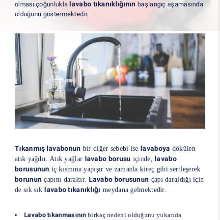
lavabo tıkanıklığının
olması çoğunlukla
başlangıç aşamasında
olduğunu göstermektedir.
Tıkanmış lavabonun
lavaboya
bir diğer sebebi ise
dökülen
lavabo borusu
lavabo
atık yağdır. Atık yağlar
içinde,
borusunun
iç kısmına yapışır ve zamanla kireç gibi sertleşerek
borunun
Lavabo borusunun
çapını daraltır.
çapı daraldığı için
lavabo tıkanıklığı
de sık sık
meydana gelmektedir.
Lavabo tıkanmasının
birkaç nedeni olduğunu yukarıda