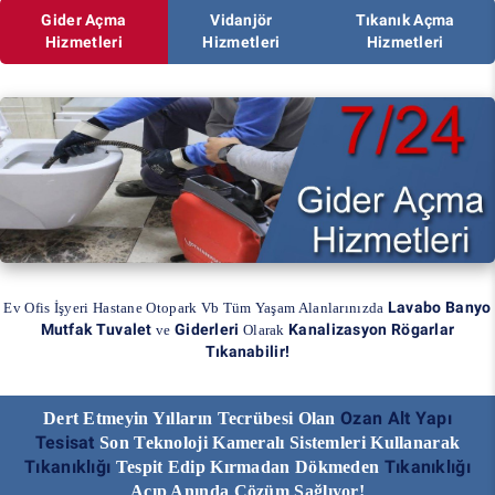
Gider Açma
Vidanjör
Tıkanık Açma
Hizmetleri
Hizmetleri
Hizmetleri
Lavabo Banyo
Ev Ofis İşyeri Hastane Otopark Vb Tüm Yaşam Alanlarınızda
Mutfak Tuvalet
Giderleri
Kanalizasyon Rögarlar
ve
Olarak
Tıkanabilir!
Ozan Alt Yapı
Dert Etmeyin Yılların Tecrübesi Olan
Tesisat
Son Teknoloji Kameralı Sistemleri Kullanarak
Tıkanıklığı
Tıkanıklığı
Tespit Edip Kırmadan Dökmeden
Açıp Anında Çözüm Sağlıyor!