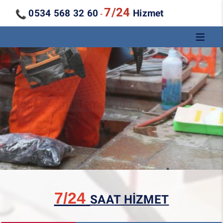
7/24
0534 568 32 60
Hizmet
-
Kanal Açma Temizleme
7/24
SAAT HİZMET