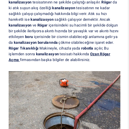
kanalizasyon
tesisatınınn ne şekilde çalıştığı anlaşılır.
Rögar
da
ki atık suyun akış özelliği
kanalizasyon
tesisatının ne kadar
sağlıklı çalışıp çalışmadığı hakkında bilgi verir. Atık su hızı
hareketli ise
kanalizasyon
sağlıklı çalışıyor demektir. Ancak
kanalizasyon
ve
Rögar
içerisindeki su hacimli bir şekilde dolgun
bir şekilde ilerliyorsa akıntı hızında bir yavaşlık var ve akıntı hızını
etkileyen
boru
içerisinde bir cismin olabileceği anlamına gelir ya
da
kanalizasyon borularında
çökme olabileceğine işaret eder.
Rögar Tıkanıklığı
Makineyle, cihazla yada
robotla
açılır, Bu
işlemden sonra
kanalizasyon
tesisatı hakkında
Ozan Rögar
Açma
firmasından başka bilgiler de alabilirsiniz.