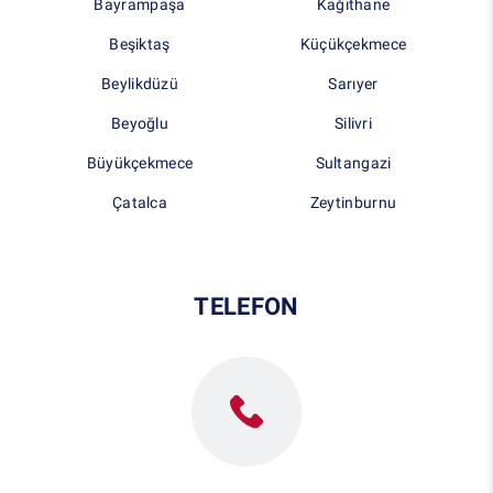
Bayrampaşa
Kağıthane
Beşiktaş
Küçükçekmece
Beylikdüzü
Sarıyer
Beyoğlu
Silivri
Büyükçekmece
Sultangazi
Çatalca
Zeytinburnu
TELEFON