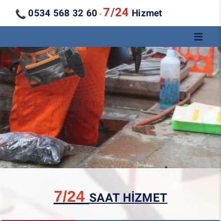
7/24
0534 568 32 60
Hizmet
-
Kanal Açma Temizleme
7/24
SAAT HİZMET