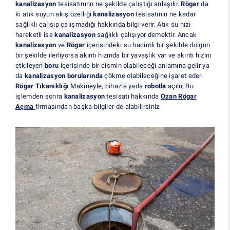
kanalizasyon
tesisatınınn ne şekilde çalıştığı anlaşılır.
Rögar
da
ki atık suyun akış özelliği
kanalizasyon
tesisatının ne kadar
sağlıklı çalışıp çalışmadığı hakkında bilgi verir. Atık su hızı
hareketli ise
kanalizasyon
sağlıklı çalışıyor demektir. Ancak
kanalizasyon
ve
Rögar
içerisindeki su hacimli bir şekilde dolgun
bir şekilde ilerliyorsa akıntı hızında bir yavaşlık var ve akıntı hızını
etkileyen
boru
içerisinde bir cismin olabileceği anlamına gelir ya
da
kanalizasyon borularında
çökme olabileceğine işaret eder.
Rögar Tıkanıklığı
Makineyle, cihazla yada
robotla
açılır, Bu
işlemden sonra
kanalizasyon
tesisatı hakkında
Ozan Rögar
Açma
firmasından başka bilgiler de alabilirsiniz.