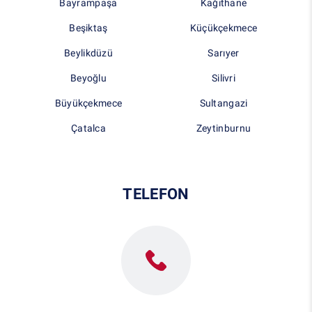
Bayrampaşa
Kağıthane
Beşiktaş
Küçükçekmece
Beylikdüzü
Sarıyer
Beyoğlu
Silivri
Büyükçekmece
Sultangazi
Çatalca
Zeytinburnu
TELEFON