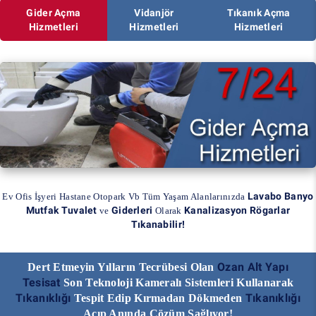
Gider Açma
Vidanjör
Tıkanık Açma
Hizmetleri
Hizmetleri
Hizmetleri
Lavabo Banyo
Ev Ofis İşyeri Hastane Otopark Vb Tüm Yaşam Alanlarınızda
Mutfak Tuvalet
Giderleri
Kanalizasyon Rögarlar
ve
Olarak
Tıkanabilir!
Ozan Alt Yapı
Dert Etmeyin Yılların Tecrübesi Olan
Tesisat
Son Teknoloji Kameralı Sistemleri Kullanarak
Tıkanıklığı
Tıkanıklığı
Tespit Edip Kırmadan Dökmeden
Açıp Anında Çözüm Sağlıyor!